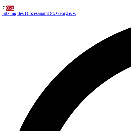
7
Okt.
Sitzung des Diözesanamt St. Georg e.V.