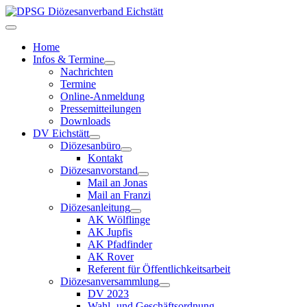
Home
Infos & Termine
Nachrichten
Termine
Online-Anmeldung
Pressemitteilungen
Downloads
DV Eichstätt
Diözesanbüro
Kontakt
Diözesanvorstand
Mail an Jonas
Mail an Franzi
Diözesanleitung
AK Wölflinge
AK Jupfis
AK Pfadfinder
AK Rover
Referent für Öffentlichkeitsarbeit
Diözesanversammlung
DV 2023
Wahl- und Geschäftsordnung