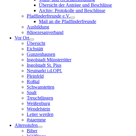
Übersicht der Anträge und Beschlüsse
Archiv: Protokolle und Beschlüsse
Pfadfinderfreunde e.V.
Mail an die Pfadfinderfreunde
Ausbildung
#dioezesanverband
Vor Ort
Übersicht
Eichstätt
Gunzenhausen
Ingolstadt Münsterritter
Ingolstadt St. Pius
Neumarkt i.d.OPf.
Pleinfeld
Roßtal
Schwanstetten
Spalt
Treuchtlingen
Weißenburg
Wendelstein
Leiter werden
#staemme
Altersstufen
Biber