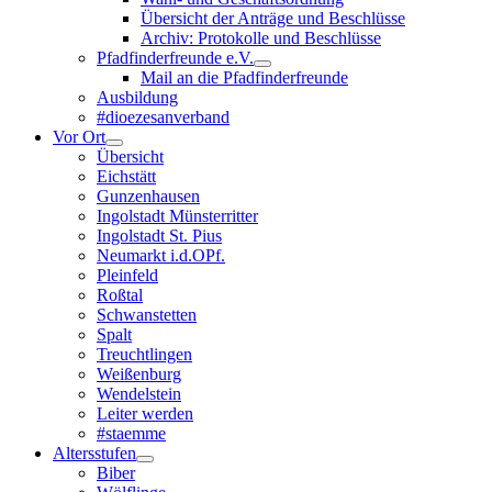
Übersicht der Anträge und Beschlüsse
Archiv: Protokolle und Beschlüsse
Pfadfinderfreunde e.V.
Mail an die Pfadfinderfreunde
Ausbildung
#dioezesanverband
Vor Ort
Übersicht
Eichstätt
Gunzenhausen
Ingolstadt Münsterritter
Ingolstadt St. Pius
Neumarkt i.d.OPf.
Pleinfeld
Roßtal
Schwanstetten
Spalt
Treuchtlingen
Weißenburg
Wendelstein
Leiter werden
#staemme
Altersstufen
Biber