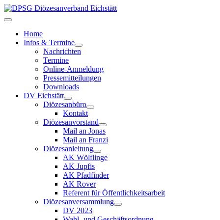
Home
Infos & Termine
Nachrichten
Termine
Online-Anmeldung
Pressemitteilungen
Downloads
DV Eichstätt
Diözesanbüro
Kontakt
Diözesanvorstand
Mail an Jonas
Mail an Franzi
Diözesanleitung
AK Wölflinge
AK Jupfis
AK Pfadfinder
AK Rover
Referent für Öffentlichkeitsarbeit
Diözesanversammlung
DV 2023
Wahl- und Geschäftsordnung