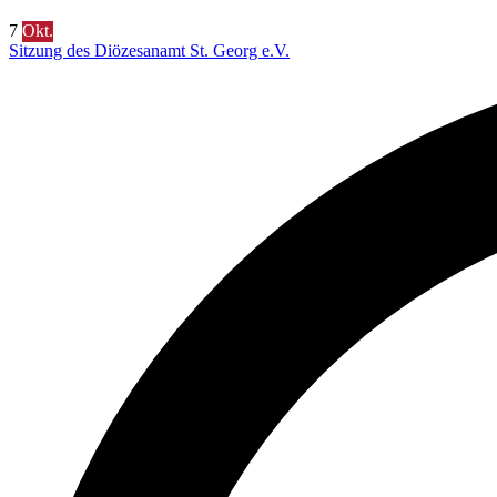
7
Okt.
Sitzung des Diözesanamt St. Georg e.V.