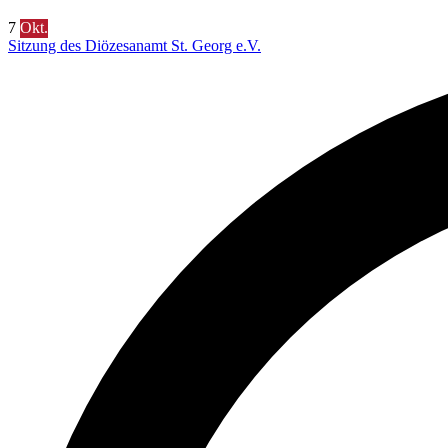
7
Okt.
Sitzung des Diözesanamt St. Georg e.V.