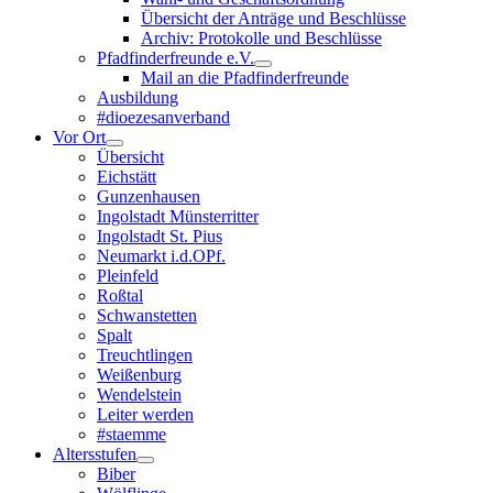
Übersicht der Anträge und Beschlüsse
Archiv: Protokolle und Beschlüsse
Pfadfinderfreunde e.V.
Mail an die Pfadfinderfreunde
Ausbildung
#dioezesanverband
Vor Ort
Übersicht
Eichstätt
Gunzenhausen
Ingolstadt Münsterritter
Ingolstadt St. Pius
Neumarkt i.d.OPf.
Pleinfeld
Roßtal
Schwanstetten
Spalt
Treuchtlingen
Weißenburg
Wendelstein
Leiter werden
#staemme
Altersstufen
Biber