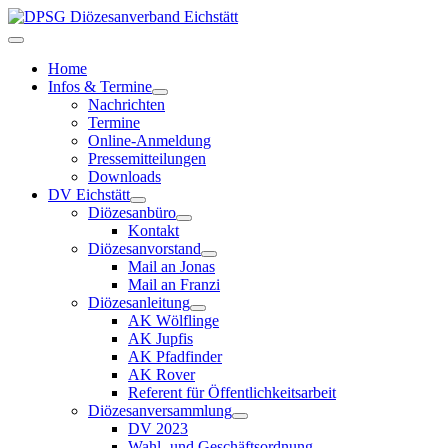
Home
Infos & Termine
Nachrichten
Termine
Online-Anmeldung
Pressemitteilungen
Downloads
DV Eichstätt
Diözesanbüro
Kontakt
Diözesanvorstand
Mail an Jonas
Mail an Franzi
Diözesanleitung
AK Wölflinge
AK Jupfis
AK Pfadfinder
AK Rover
Referent für Öffentlichkeitsarbeit
Diözesanversammlung
DV 2023
Wahl- und Geschäftsordnung