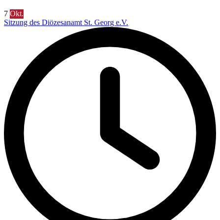
7
Okt.
Sitzung des Diözesanamt St. Georg e.V.