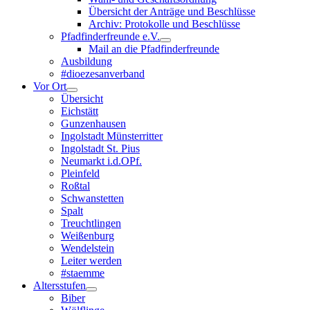
Übersicht der Anträge und Beschlüsse
Archiv: Protokolle und Beschlüsse
Pfadfinderfreunde e.V.
Mail an die Pfadfinderfreunde
Ausbildung
#dioezesanverband
Vor Ort
Übersicht
Eichstätt
Gunzenhausen
Ingolstadt Münsterritter
Ingolstadt St. Pius
Neumarkt i.d.OPf.
Pleinfeld
Roßtal
Schwanstetten
Spalt
Treuchtlingen
Weißenburg
Wendelstein
Leiter werden
#staemme
Altersstufen
Biber