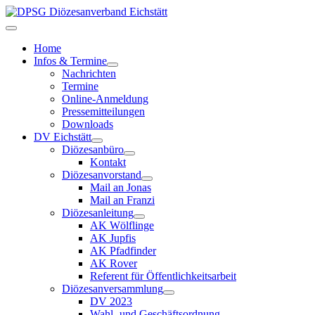
Home
Infos & Termine
Nachrichten
Termine
Online-Anmeldung
Pressemitteilungen
Downloads
DV Eichstätt
Diözesanbüro
Kontakt
Diözesanvorstand
Mail an Jonas
Mail an Franzi
Diözesanleitung
AK Wölflinge
AK Jupfis
AK Pfadfinder
AK Rover
Referent für Öffentlichkeitsarbeit
Diözesanversammlung
DV 2023
Wahl- und Geschäftsordnung