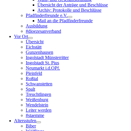
Übersicht der Anträge und Beschlüsse
Archiv: Protokolle und Beschlüsse
Pfadfinderfreunde e.V.
Mail an die Pfadfinderfreunde
Ausbildung
#dioezesanverband
Vor Ort
Übersicht
Eichstätt
Gunzenhausen
Ingolstadt Münsterritter
Ingolstadt St. Pius
Neumarkt i.d.OPf.
Pleinfeld
Roßtal
Schwanstetten
Spalt
Treuchtlingen
Weißenburg
Wendelstein
Leiter werden
#staemme
Altersstufen
Biber