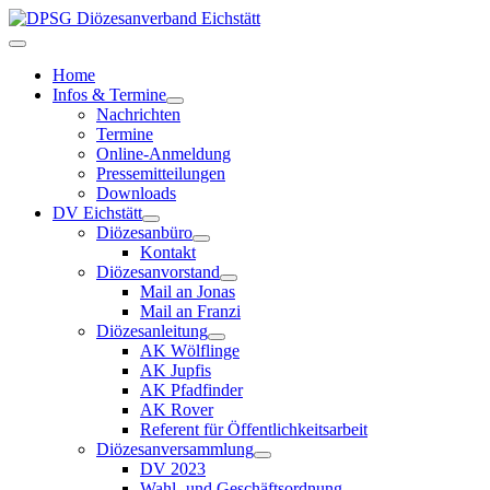
Home
Infos & Termine
Nachrichten
Termine
Online-Anmeldung
Pressemitteilungen
Downloads
DV Eichstätt
Diözesanbüro
Kontakt
Diözesanvorstand
Mail an Jonas
Mail an Franzi
Diözesanleitung
AK Wölflinge
AK Jupfis
AK Pfadfinder
AK Rover
Referent für Öffentlichkeitsarbeit
Diözesanversammlung
DV 2023
Wahl- und Geschäftsordnung