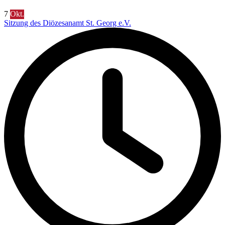
7
Okt.
Sitzung des Diözesanamt St. Georg e.V.