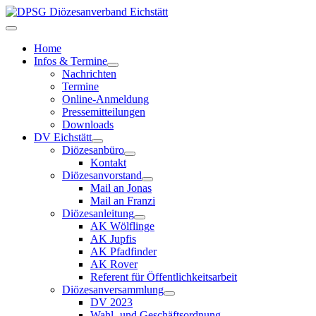
Home
Infos & Termine
Nachrichten
Termine
Online-Anmeldung
Pressemitteilungen
Downloads
DV Eichstätt
Diözesanbüro
Kontakt
Diözesanvorstand
Mail an Jonas
Mail an Franzi
Diözesanleitung
AK Wölflinge
AK Jupfis
AK Pfadfinder
AK Rover
Referent für Öffentlichkeitsarbeit
Diözesanversammlung
DV 2023
Wahl- und Geschäftsordnung