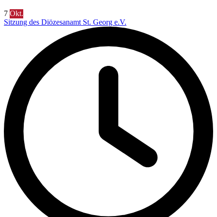
7
Okt.
Sitzung des Diözesanamt St. Georg e.V.