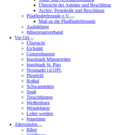
Übersicht der Anträge und Beschlüsse
Archiv: Protokolle und Beschlüsse
Pfadfinderfreunde e.V.
Mail an die Pfadfinderfreunde
Ausbildung
#dioezesanverband
Vor Ort
Übersicht
Eichstätt
Gunzenhausen
Ingolstadt Münsterritter
Ingolstadt St. Pius
Neumarkt i.d.OPf.
Pleinfeld
Roßtal
Schwanstetten
Spalt
Treuchtlingen
Weißenburg
Wendelstein
Leiter werden
#staemme
Altersstufen
Biber