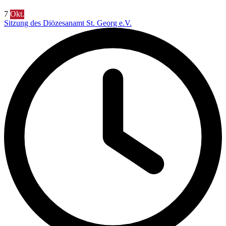
7
Okt.
Sitzung des Diözesanamt St. Georg e.V.