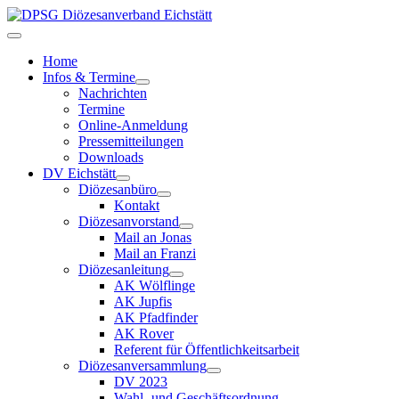
Home
Infos & Termine
Nachrichten
Termine
Online-Anmeldung
Pressemitteilungen
Downloads
DV Eichstätt
Diözesanbüro
Kontakt
Diözesanvorstand
Mail an Jonas
Mail an Franzi
Diözesanleitung
AK Wölflinge
AK Jupfis
AK Pfadfinder
AK Rover
Referent für Öffentlichkeitsarbeit
Diözesanversammlung
DV 2023
Wahl- und Geschäftsordnung