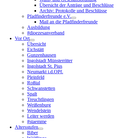
Übersicht der Anträge und Beschlüsse
Archiv: Protokolle und Beschlüsse
Pfadfinderfreunde e.V.
Mail an die Pfadfinderfreunde
Ausbildung
#dioezesanverband
Vor Ort
Übersicht
Eichstätt
Gunzenhausen
Ingolstadt Münsterritter
Ingolstadt St. Pius
Neumarkt i.d.OPf.
Pleinfeld
Roßtal
Schwanstetten
Spalt
Treuchtlingen
Weißenburg
Wendelstein
Leiter werden
#staemme
Altersstufen
Biber