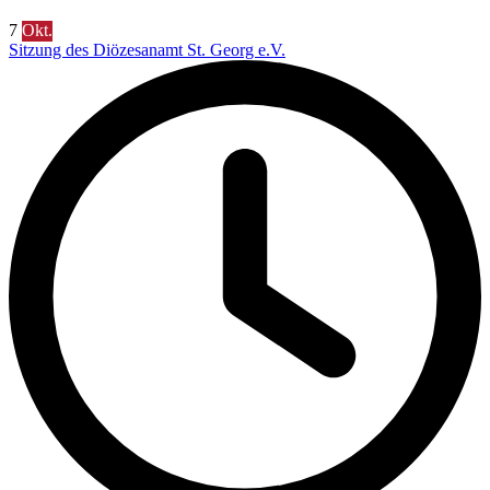
7
Okt.
Sitzung des Diözesanamt St. Georg e.V.