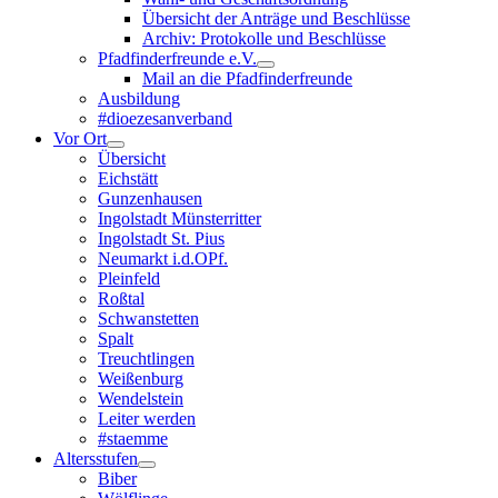
Übersicht der Anträge und Beschlüsse
Archiv: Protokolle und Beschlüsse
Pfadfinderfreunde e.V.
Mail an die Pfadfinderfreunde
Ausbildung
#dioezesanverband
Vor Ort
Übersicht
Eichstätt
Gunzenhausen
Ingolstadt Münsterritter
Ingolstadt St. Pius
Neumarkt i.d.OPf.
Pleinfeld
Roßtal
Schwanstetten
Spalt
Treuchtlingen
Weißenburg
Wendelstein
Leiter werden
#staemme
Altersstufen
Biber