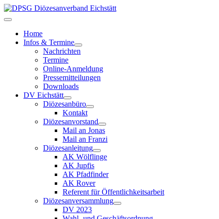
Home
Infos & Termine
Nachrichten
Termine
Online-Anmeldung
Pressemitteilungen
Downloads
DV Eichstätt
Diözesanbüro
Kontakt
Diözesanvorstand
Mail an Jonas
Mail an Franzi
Diözesanleitung
AK Wölflinge
AK Jupfis
AK Pfadfinder
AK Rover
Referent für Öffentlichkeitsarbeit
Diözesanversammlung
DV 2023
Wahl- und Geschäftsordnung