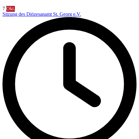
7
Okt.
Sitzung des Diözesanamt St. Georg e.V.