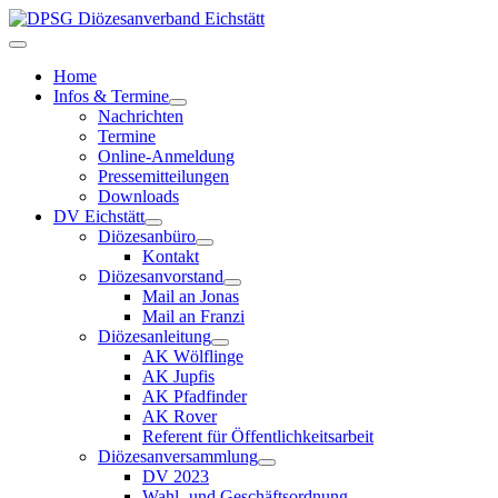
Home
Infos & Termine
Nachrichten
Termine
Online-Anmeldung
Pressemitteilungen
Downloads
DV Eichstätt
Diözesanbüro
Kontakt
Diözesanvorstand
Mail an Jonas
Mail an Franzi
Diözesanleitung
AK Wölflinge
AK Jupfis
AK Pfadfinder
AK Rover
Referent für Öffentlichkeitsarbeit
Diözesanversammlung
DV 2023
Wahl- und Geschäftsordnung