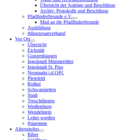
Übersicht der Anträge und Beschlüsse
Archiv: Protokolle und Beschlüsse
Pfadfinderfreunde e.V.
Mail an die Pfadfinderfreunde
Ausbildung
#dioezesanverband
Vor Ort
Übersicht
Eichstätt
Gunzenhausen
Ingolstadt Münsterritter
Ingolstadt St. Pius
Neumarkt i.d.OPf.
Pleinfeld
Roßtal
Schwanstetten
Spalt
Treuchtlingen
Weißenburg
Wendelstein
Leiter werden
#staemme
Altersstufen
Biber