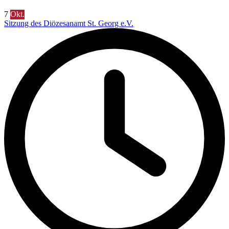
7
Okt.
Sitzung des Diözesanamt St. Georg e.V.