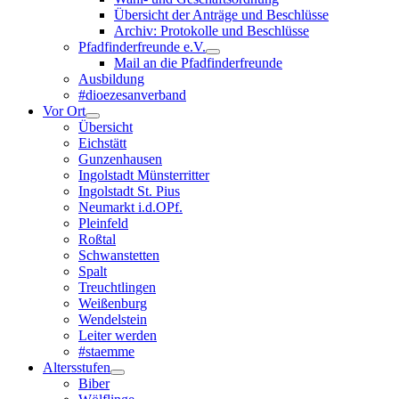
Übersicht der Anträge und Beschlüsse
Archiv: Protokolle und Beschlüsse
Pfadfinderfreunde e.V.
Mail an die Pfadfinderfreunde
Ausbildung
#dioezesanverband
Vor Ort
Übersicht
Eichstätt
Gunzenhausen
Ingolstadt Münsterritter
Ingolstadt St. Pius
Neumarkt i.d.OPf.
Pleinfeld
Roßtal
Schwanstetten
Spalt
Treuchtlingen
Weißenburg
Wendelstein
Leiter werden
#staemme
Altersstufen
Biber