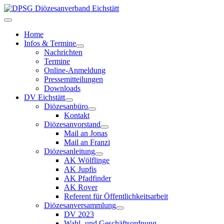
Home
Infos & Termine
Nachrichten
Termine
Online-Anmeldung
Pressemitteilungen
Downloads
DV Eichstätt
Diözesanbüro
Kontakt
Diözesanvorstand
Mail an Jonas
Mail an Franzi
Diözesanleitung
AK Wölflinge
AK Jupfis
AK Pfadfinder
AK Rover
Referent für Öffentlichkeitsarbeit
Diözesanversammlung
DV 2023
Wahl- und Geschäftsordnung