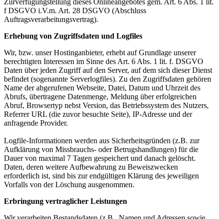
Zurverfügungstellung dieses Onlineangebotes gem. Art. 6 Abs. 1 lit.
f DSGVO i.V.m. Art. 28 DSGVO (Abschluss
Auftragsverarbeitungsvertrag).
Erhebung von Zugriffsdaten und Logfiles
Wir, bzw. unser Hostinganbieter, erhebt auf Grundlage unserer
berechtigten Interessen im Sinne des Art. 6 Abs. 1 lit. f. DSGVO
Daten über jeden Zugriff auf den Server, auf dem sich dieser Dienst
befindet (sogenannte Serverlogfiles). Zu den Zugriffsdaten gehören
Name der abgerufenen Webseite, Datei, Datum und Uhrzeit des
Abrufs, übertragene Datenmenge, Meldung über erfolgreichen
Abruf, Browsertyp nebst Version, das Betriebssystem des Nutzers,
Referrer URL (die zuvor besuchte Seite), IP-Adresse und der
anfragende Provider.
Logfile-Informationen werden aus Sicherheitsgründen (z.B. zur
Aufklärung von Missbrauchs- oder Betrugshandlungen) für die
Dauer von maximal 7 Tagen gespeichert und danach gelöscht.
Daten, deren weitere Aufbewahrung zu Beweiszwecken
erforderlich ist, sind bis zur endgültigen Klärung des jeweiligen
Vorfalls von der Löschung ausgenommen.
Erbringung vertraglicher Leistungen
Wir verarbeiten Bestandsdaten (z.B., Namen und Adressen sowie