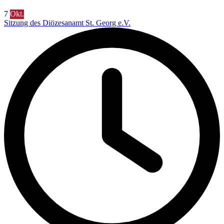
7
Okt.
Sitzung des Diözesanamt St. Georg e.V.