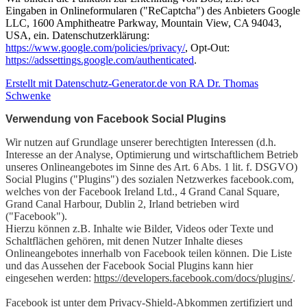
Eingaben in Onlineformularen ("ReCaptcha") des Anbieters Google
LLC, 1600 Amphitheatre Parkway, Mountain View, CA 94043,
USA, ein. Datenschutzerklärung:
https://www.google.com/policies/privacy/
, Opt-Out:
https://adssettings.google.com/authenticated
.
Erstellt mit Datenschutz-Generator.de von RA Dr. Thomas
Schwenke
Verwendung von Facebook Social Plugins
Wir nutzen auf Grundlage unserer berechtigten Interessen (d.h.
Interesse an der Analyse, Optimierung und wirtschaftlichem Betrieb
unseres Onlineangebotes im Sinne des Art. 6 Abs. 1 lit. f. DSGVO)
Social Plugins ("Plugins") des sozialen Netzwerkes facebook.com,
welches von der Facebook Ireland Ltd., 4 Grand Canal Square,
Grand Canal Harbour, Dublin 2, Irland betrieben wird
("Facebook").
Hierzu können z.B. Inhalte wie Bilder, Videos oder Texte und
Schaltflächen gehören, mit denen Nutzer Inhalte dieses
Onlineangebotes innerhalb von Facebook teilen können. Die Liste
und das Aussehen der Facebook Social Plugins kann hier
eingesehen werden:
https://developers.facebook.com/docs/plugins/
.
Facebook ist unter dem Privacy-Shield-Abkommen zertifiziert und