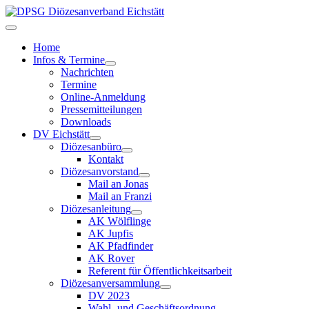
Home
Infos & Termine
Nachrichten
Termine
Online-Anmeldung
Pressemitteilungen
Downloads
DV Eichstätt
Diözesanbüro
Kontakt
Diözesanvorstand
Mail an Jonas
Mail an Franzi
Diözesanleitung
AK Wölflinge
AK Jupfis
AK Pfadfinder
AK Rover
Referent für Öffentlichkeitsarbeit
Diözesanversammlung
DV 2023
Wahl- und Geschäftsordnung