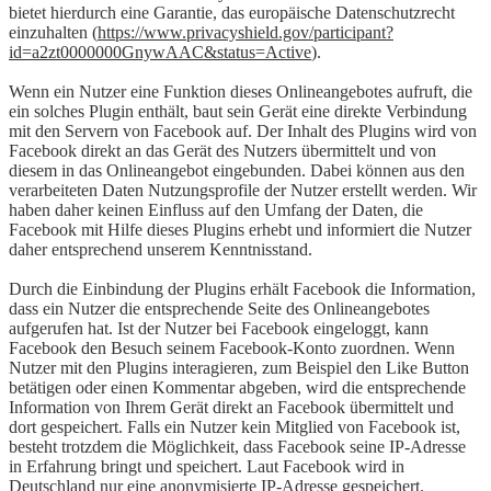
bietet hierdurch eine Garantie, das europäische Datenschutzrecht
einzuhalten (
https://www.privacyshield.gov/participant?
id=a2zt0000000GnywAAC&status=Active
).
Wenn ein Nutzer eine Funktion dieses Onlineangebotes aufruft, die
ein solches Plugin enthält, baut sein Gerät eine direkte Verbindung
mit den Servern von Facebook auf. Der Inhalt des Plugins wird von
Facebook direkt an das Gerät des Nutzers übermittelt und von
diesem in das Onlineangebot eingebunden. Dabei können aus den
verarbeiteten Daten Nutzungsprofile der Nutzer erstellt werden. Wir
haben daher keinen Einfluss auf den Umfang der Daten, die
Facebook mit Hilfe dieses Plugins erhebt und informiert die Nutzer
daher entsprechend unserem Kenntnisstand.
Durch die Einbindung der Plugins erhält Facebook die Information,
dass ein Nutzer die entsprechende Seite des Onlineangebotes
aufgerufen hat. Ist der Nutzer bei Facebook eingeloggt, kann
Facebook den Besuch seinem Facebook-Konto zuordnen. Wenn
Nutzer mit den Plugins interagieren, zum Beispiel den Like Button
betätigen oder einen Kommentar abgeben, wird die entsprechende
Information von Ihrem Gerät direkt an Facebook übermittelt und
dort gespeichert. Falls ein Nutzer kein Mitglied von Facebook ist,
besteht trotzdem die Möglichkeit, dass Facebook seine IP-Adresse
in Erfahrung bringt und speichert. Laut Facebook wird in
Deutschland nur eine anonymisierte IP-Adresse gespeichert.