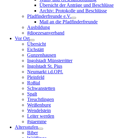
Übersicht der Anträge und Beschlüsse
Archiv: Protokolle und Beschlüsse
Pfadfinderfreunde e.V.
Mail an die Pfadfinderfreunde
Ausbildung
#dioezesanverband
Vor Ort
Übersicht
Eichstätt
Gunzenhausen
Ingolstadt Münsterritter
Ingolstadt St. Pius
Neumarkt i.d.OPf.
Pleinfeld
Roßtal
Schwanstetten
Spalt
Treuchtlingen
Weißenburg
Wendelstein
Leiter werden
#staemme
Altersstufen
Biber