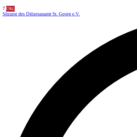
7
Okt.
Sitzung des Diözesanamt St. Georg e.V.