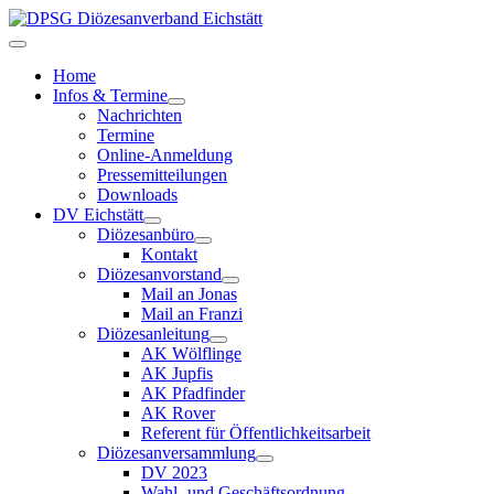
Home
Infos & Termine
Nachrichten
Termine
Online-Anmeldung
Pressemitteilungen
Downloads
DV Eichstätt
Diözesanbüro
Kontakt
Diözesanvorstand
Mail an Jonas
Mail an Franzi
Diözesanleitung
AK Wölflinge
AK Jupfis
AK Pfadfinder
AK Rover
Referent für Öffentlichkeitsarbeit
Diözesanversammlung
DV 2023
Wahl- und Geschäftsordnung