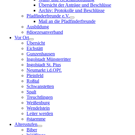
Übersicht der Anträge und Beschlüsse
Archiv: Protokolle und Beschlüsse
Pfadfinderfreunde e.V.
Mail an die Pfadfinderfreunde
Ausbildung
#dioezesanverband
Vor Ort
Übersicht
Eichstätt
Gunzenhausen
Ingolstadt Münsterritter
Ingolstadt St. Pius
Neumarkt i.d.OPf.
Pleinfeld
Roßtal
Schwanstetten
Spalt
Treuchtlingen
Weißenburg
Wendelstein
Leiter werden
#staemme
Altersstufen
Biber